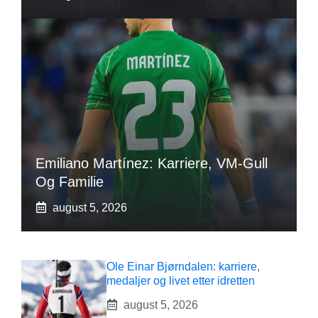
Emiliano Martínez: Karriere, VM-Gull
Og Familie
august 5, 2026
Ole Einar Bjørndalen: karriere,
medaljer og livet etter idretten
august 5, 2026