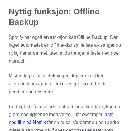
Nyttig funksjon: Offline
Backup
Spotify har også en funksjon kalt Offline Backup. Den
lager automatisk en offline-klar spilleliste av sanger du
nylig har strømmet, uten at du trenger å laste ned noe
manuelt.
Mister du plutselig dekningen, ligger musikken
allerede klar i appen. Det er en grei sikkerhet for
pendlere og reisende.
Er du glad i å laste ned innhold for offline-bruk, kan du
gjøre noe lignende med video – for eksempel
laste
ned film på Netflix
før en reise. Vurderer du helt andre
måter å strømme på, finnes det også tjenester som