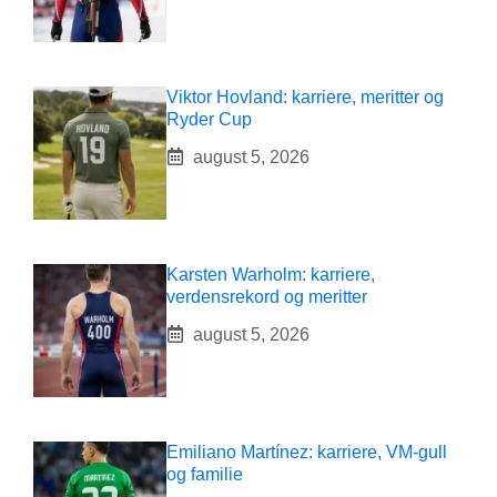
Viktor Hovland: karriere, meritter og
Ryder Cup
august 5, 2026
Karsten Warholm: karriere,
verdensrekord og meritter
august 5, 2026
Emiliano Martínez: karriere, VM-gull
og familie