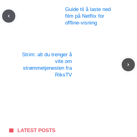
Guide til å laste ned
film på Netflix for
offline-visning
Strim: alt du trenger å
vite om
strømmetjenesten fra
RiksTV
LATEST POSTS