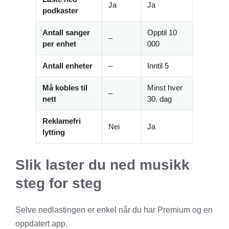
Ja
Ja
podkaster
Antall sanger
Opptil 10
–
per enhet
000
Antall enheter
–
Inntil 5
Må kobles til
Minst hver
–
nett
30. dag
Reklamefri
Nei
Ja
lytting
Slik laster du ned musikk
steg for steg
Selve nedlastingen er enkel når du har Premium og en
oppdatert app.