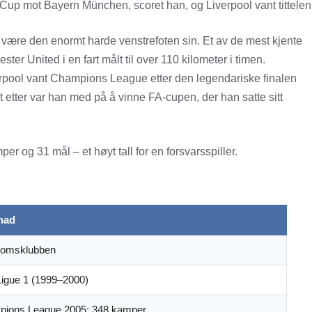
r Cup mot Bayern München, scoret han, og Liverpool vant tittelen
t være den enormt harde venstrefoten sin. Et av de mest kjente
er United i en fart målt til over 110 kilometer i timen.
erpool vant Champions League etter den legendariske finalen
et etter var han med på å vinne FA-cupen, der han satte sitt
er og 31 mål – et høyt tall for en forsvarsspiller.
nad
domsklubben
Ligue 1 (1999–2000)
ions League 2005; 348 kamper