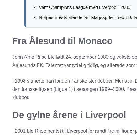
Vant Champions League med Liverpool i 2005.
Norges mestspillende landslagsspiller med 110 
Fra Ålesund til Monaco
John Arne Riise ble født 24. september 1980 og vokste opp 
Aalesunds FK. Talentet var tydelig tidlig, og allerede som 
I 1998 signerte han for den franske storklubben Monaco. D
den franske ligaen (Ligue 1) i sesongen 1999–2000. Presta
klubber.
De gylne årene i Liverpool
I 2001 ble Riise hentet til Liverpool for rundt fire millio