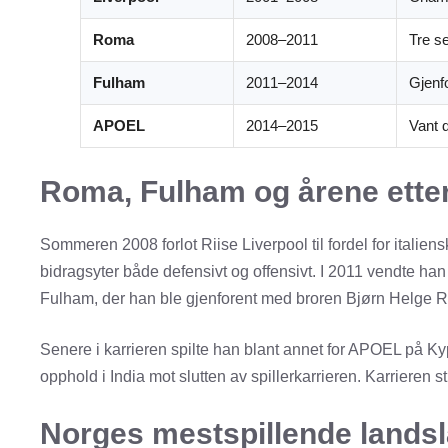
Roma
2008–2011
Tre s
Fulham
2011–2014
Gjenf
APOEL
2014–2015
Vant d
Roma, Fulham og årene ette
Sommeren 2008 forlot Riise Liverpool til fordel for italien
bidragsyter både defensivt og offensivt. I 2011 vendte ha
Fulham, der han ble gjenforent med broren Bjørn Helge Ri
Senere i karrieren spilte han blant annet for APOEL på K
opphold i India mot slutten av spillerkarrieren. Karrieren 
Norges mestspillende landsl