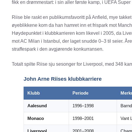
fikk en drømmestart: i sin aller første kamp, i UEFA Supe
Riise ble raskt en publikumsfavoritt på Anfield, mye takke
øyeblikkene kom da han hamret inn et frispark mot Manchest
Høydepunktet i klubbkarrieren kom likevel i 2005, da Liv
mot AC Milan i Istanbul, der laget snudde 0–3 til seier. År
straffespark i den avgjørende konkurransen.
Totalt spilte Riise sju sesonger for Liverpool, med 348 kamp
John Arne Riises klubbkarriere
Klubb
Periode
Merk
Aalesund
1996–1998
Barn
Monaco
1998–2001
Vant 
Liverpool
2001–2008
Champ