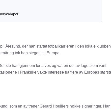
landskamper.
i Ålesund, der han startet fotballkarrieren i den lokale klubben
tenåring tok han steget ut i Europa.
er slo han gjennom for alvor, og var en del av laget som vant
sjonene i Frankrike vakte interesse fra flere av Europas størst
ner pund, som en av trener Gérard Houlliers nøkkelsigneringer. Han