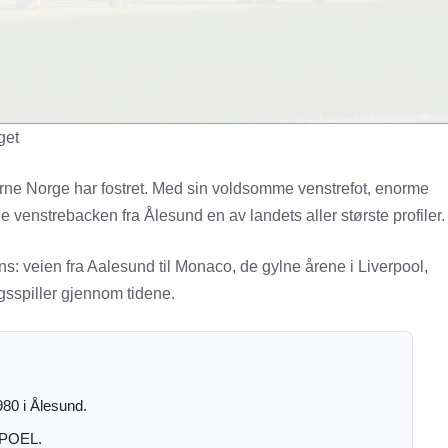
get
erne Norge har fostret. Med sin voldsomme venstrefot, enorme
le venstrebacken fra Ålesund en av landets aller største profiler.
ns: veien fra Aalesund til Monaco, de gylne årene i Liverpool,
gsspiller gjennom tidene.
1980 i Ålesund.
 APOEL.