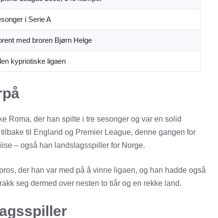
esonger i Serie A
orent med broren Bjørn Helge
en kypriotiske ligaen
rpå
ske Roma, der han spilte i tre sesonger og var en solid
n tilbake til England og Premier League, denne gangen for
ise – også han landslagsspiller for Norge.
ypros, der han var med på å vinne ligaen, og han hadde også
strakk seg dermed over nesten to tiår og en rekke land.
agsspiller