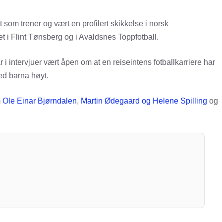
t som trener og vært en profilert skikkelse i norsk
nnet i Flint Tønsberg og i Avaldsnes Toppfotball.
ar i intervjuer vært åpen om at en reiseintens fotballkarriere har
med barna høyt.
m
Ole Einar Bjørndalen
,
Martin Ødegaard og Helene Spilling
og