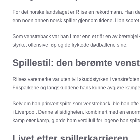
For det norske landslaget er Riise en rekordmann. Han deb
enn noen annen norsk spiller gjennom tidene. Han scoret 
Som venstreback var han i mer enn et tiår en av bærebjelk
styrke, offensive løp og de fryktede dødballene sine.
Spillestil: den berømte vens
Riises varemerke var uten tvil skuddstyrken i venstrefote
Frisparkene og langskuddene hans kunne avgjøre kampe
Selv om han primært spilte som venstreback, ble han ofte 
i Liverpool. Denne allsidigheten, kombinert med en enorm
kamp etter kamp, gjorde ham verdifull for lagene han spilte
Livet etter spillerkarrieren