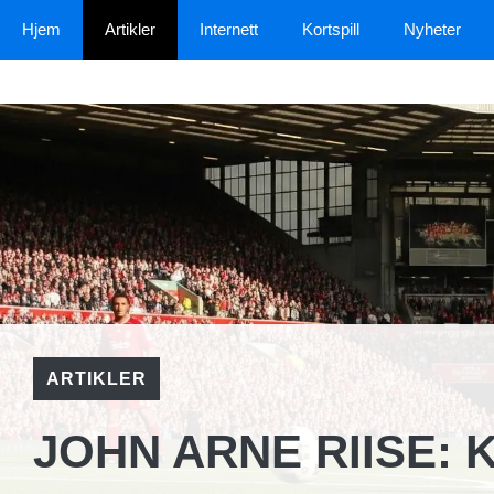
Hopp
Hjem
Artikler
Internett
Kortspill
Nyheter
til
innhold
ARTIKLER
JOHN ARNE RIISE: 